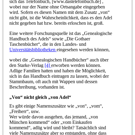
sich das Telefonbuch, [www.dastelefonbuch.de] ,
wobei nur der Name ohne Ortsangabe eingegeben
wird. Sofern es diesen Namen mit dem Zusatz „von“
nicht gibt, ist die Wahrscheinlichkeit, dass es den Adel
nicht gegeben hat bzw. bereits erloschen ist, groß.
Eine weitere Forschungsquelle ist das „Genealogische
Handbuch des Adels“ sowie „Die Gothaer
Taschenbücher“, die in den Landes- und
Universitätsbibliotheken
eingesehen werden können,
wobei die „Genealogischen Handbücher“ auch über
den Starke-Verlag
[4]
erworben werden können.
Adlige Familien hatten und haben die Möglichkeit,
sich in das Handbuch eintragen zu lassen, wobei der
Stammbaum, oft auch mit Wappen und dessen
Beschreibung, vorhanden ist.
„Von“ nicht gleich „von Adel“
Es gibt einige Namenszusätze wie „von“, „vom“,
„Freiherr“, usw.
Wer würde davon ausgehen, das jemand, „von
München kommend“ oder „vom Einkaufen
kommend“, adlig wird und bleibt? Tatsächlich sind
viele Namenszusätze aber so entstanden, ohne dass