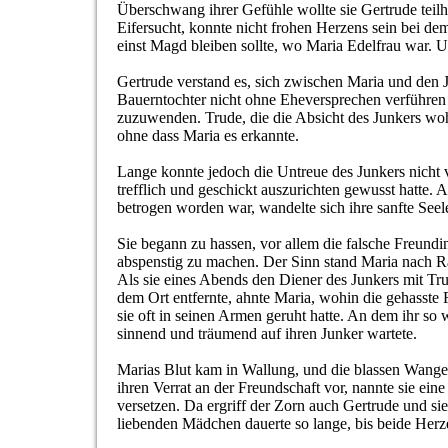
Überschwang ihrer Gefühle wollte sie Gertrude teilha
Eifersucht, konnte nicht frohen Herzens sein bei d
einst Magd bleiben sollte, wo Maria Edelfrau war. Un
Gertrude verstand es, sich zwischen Maria und den J
Bauerntochter nicht ohne Eheversprechen verführen k
zuzuwenden. Trude, die die Absicht des Junkers woh
ohne dass Maria es erkannte.
Lange konnte jedoch die Untreue des Junkers nicht 
trefflich und geschickt auszurichten gewusst hatte. 
betrogen worden war, wandelte sich ihre sanfte Seel
Sie begann zu hassen, vor allem die falsche Freundi
abspenstig zu machen. Der Sinn stand Maria nach Ra
Als sie eines Abends den Diener des Junkers mit Tru
dem Ort entfernte, ahnte Maria, wohin die gehasste
sie oft in seinen Armen geruht hatte. An dem ihr so
sinnend und träumend auf ihren Junker wartete.
Marias Blut kam in Wallung, und die blassen Wangen v
ihren Verrat an der Freundschaft vor, nannte sie ein
versetzen. Da ergriff der Zorn auch Gertrude und si
liebenden Mädchen dauerte so lange, bis beide Herze