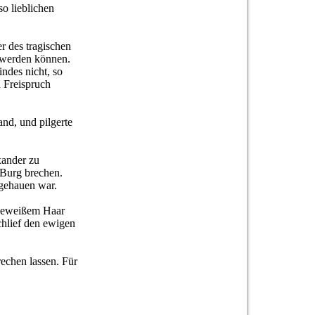
so lieblichen
r des tragischen
t werden können.
ndes nicht, so
n Freispruch
and, und pilgerte
xander zu
e Burg brechen.
ngehauen war.
neeweißem Haar
chlief den ewigen
rechen lassen. Für