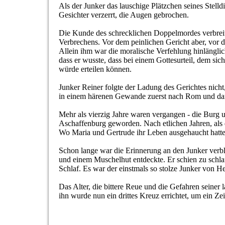
Als der Junker das lauschige Plätzchen seines Stelldi
Gesichter verzerrt, die Augen gebrochen.
Die Kunde des schrecklichen Doppelmordes verbreite
Verbrechens. Vor dem peinlichen Gericht aber, vor 
Allein ihm war die moralische Verfehlung hinlänglic
dass er wusste, dass bei einem Gottesurteil, dem sic
würde erteilen können.
Junker Reiner folgte der Ladung des Gerichtes nicht
in einem härenen Gewande zuerst nach Rom und dan
Mehr als vierzig Jahre waren vergangen - die Burg 
Aschaffenburg geworden. Nach etlichen Jahren, als de
Wo Maria und Gertrude ihr Leben ausgehaucht hatten
Schon lange war die Erinnerung an den Junker verb
und einem Muschelhut entdeckte. Er schien zu schlaf
Schlaf. Es war der einstmals so stolze Junker von 
Das Alter, die bittere Reue und die Gefahren seiner 
ihn wurde nun ein drittes Kreuz errichtet, um ein Ze