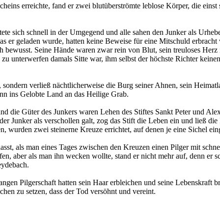
cheins erreichte, fand er zwei blutüberströmte leblose Körper, die einst 
te sich schnell in der Umgegend und alle sahen den Junker als Urhebe
das er geladen wurde, hatten keine Beweise für eine Mitschuld erbrach
h bewusst. Seine Hände waren zwar rein von Blut, sein treuloses Herz i
h zu unterwerfen damals Sitte war, ihm selbst der höchste Richter keine
, sondern verließ nächtlicherweise die Burg seiner Ahnen, sein Heimatl
n ins Gelobte Land an das Heilige Grab.
und die Güter des Junkers waren Lehen des Stiftes Sankt Peter und Ale
r Junker als verschollen galt, zog das Stift die Leben ein und ließ di
, wurden zwei steinerne Kreuze errichtet, auf denen je eine Sichel ei
lasst, als man eines Tages zwischen den Kreuzen einen Pilger mit sch
en, aber als man ihn wecken wollte, stand er nicht mehr auf, denn er s
Heydebach.
langen Pilgerschaft hatten sein Haar erbleichen und seine Lebenskraft b
ichen zu setzen, dass der Tod versöhnt und vereint.