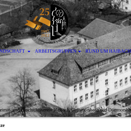
ANDSCHAFT
ARBEITSGRUPPEN
RUND UM HAIBACH
eimat- und Geschichtsverein Haibach, Grünmorsbach und Dörrmorsba
uze