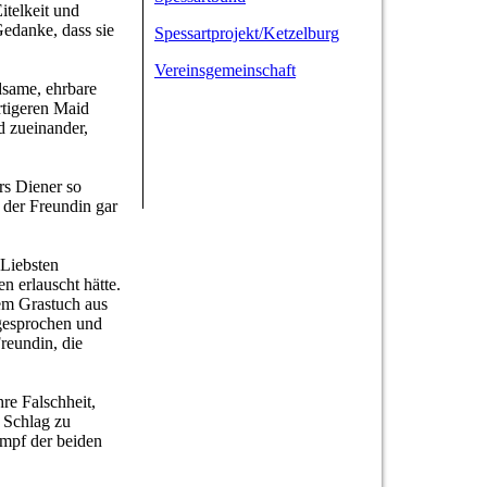
itelkeit und
Gedanke, dass sie
Spessartprojekt/Ketzelburg
Vereinsgemeinschaft
dsame, ehrbare
rtigeren Maid
d zueinander,
rs Diener so
n der Freundin gar
 Liebsten
 erlauscht hätte.
nem Grastuch aus
ngesprochen und
reundin, die
re Falschheit,
n Schlag zu
ampf der beiden