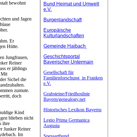
stalt bewohnt
Bund Heimat und Umwelt
e.V.
echten und Jagen
Burgenlandschaft
-blaue
her.
Europäische
Kulturlandschaften
nahm. Er
Gemeinde Haibach
gen Hütte.
Geschichtsportal
den Jungfrauen,
Bayerischer Untermain
nker Reiner
ss er jählings
Gesellschaft für
 Mit
Familienforschung in Franken
er Sichel die
e.V.
tandzuhalten.
klommen zumute.
Grabsteine/Friedhosliste
rritt, doch
Bayern/genealogy.net
Historisches Lexikon Bayerns
huldige Kind
gen blieben nicht
Legio Prima Germanica
s ihre
Augusta
er Junker Reiner
eydebach. Im
Spessartbund