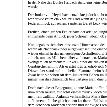
In der Nähe des Dorfes Haibach stand einst eine B
wurde.
Der Junker von Heydebach entzückte jedoch nicht nu
war er wie kaum ein Zweiter. Und wenn der junge 
Federschmuck auf seinem samtenen Barett keck wip
Freilich, einen großen Fehler hatte der adelige Jüng
entflammte beim Anblick jeder Schönen, gleich ob si
Nun begab es sich aber, dass zwei Hintersassen des 
waren als Nachbarskinder aufgewachsen und einande
wieder einmal in das nahegelegene Aschaffenburg ritt
anhielt, um das Mädchen näher zu betrachten. Maria 
Wohlgefallen betrachtete Junker Reiner die flinke
Grasbüschel schnitt. Als er artig grüßte, erhob sic
Dieser aber stand sofort in hellen Flammen beim An
Zwar hatte sie schon oft dem Junker mit Beben im He
immer war ihr schmerzlich bewusst gewesen, dass de
Doch nach dieser Begegnung konnte Maria hoffen. Zw
umwerben musste, zunächst einmal zurück, doch bal
mehr rein zufällig. Anfangs verheimlichte Maria ihr
aufkeimende Liebe gleich einem kostbaren Edelstein 
dem liebenden Mädchen erklärte und ihr ewige Lieb