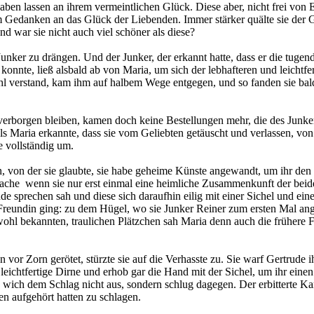
ben lassen an ihrem vermeintlichen Glück. Diese aber, nicht frei von E
em Gedanken an das Glück der Liebenden. Immer stärker quälte sie der 
d war sie nicht auch viel schöner als diese?
unker zu drängen. Und der Junker, der erkannt hatte, dass er die tugen
onnte, ließ alsbald ab von Maria, um sich der lebhafteren und leichtfe
l verstand, kam ihm auf halbem Wege entgegen, und so fanden sie bal
verborgen bleiben, kamen doch keine Bestellungen mehr, die des Junke
Als Maria erkannte, dass sie vom Geliebten getäuscht und verlassen, vo
e vollständig um.
n, von der sie glaubte, sie habe geheime Künste angewandt, um ihr den
che wenn sie nur erst einmal eine heimliche Zusammenkunft der beiden
de sprechen sah und diese sich daraufhin eilig mit einer Sichel und ei
 Freundin ging: zu dem Hügel, wo sie Junker Reiner zum ersten Mal a
 wohl bekannten, traulichen Plätzchen sah Maria denn auch die frühere F
or Zorn gerötet, stürzte sie auf die Verhasste zu. Sie warf Gertrude ih
e leichtfertige Dirne und erhob gar die Hand mit der Sichel, um ihr eine
e wich dem Schlag nicht aus, sondern schlug dagegen. Der erbitterte K
n aufgehört hatten zu schlagen.