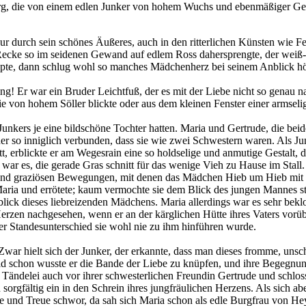
urg, die von einem edlen Junker von hohem Wuchs und ebenmäßiger Ge
r durch sein schönes Äußeres, auch in den ritterlichen Künsten wie F
Recke so im seidenen Gewand auf edlem Ross dahersprengte, der weiß
pte, dann schlug wohl so manches Mädchenherz bei seinem Anblick hö
ling! Er war ein Bruder Leichtfuß, der es mit der Liebe nicht so genau 
e von hohem Söller blickte oder aus dem kleinen Fenster einer armseli
Junkers je eine bildschöne Tochter hatten. Maria und Gertrude, die bei
r so inniglich verbunden, dass sie wie zwei Schwestern waren. Als Ju
, erblickte er am Wegesrain eine so holdselige und anmutige Gestalt, da
war es, die gerade Gras schnitt für das wenige Vieh zu Hause im Stall.
n und graziösen Bewegungen, mit denen das Mädchen Hieb um Hieb mit d
h Maria und errötete; kaum vermochte sie dem Blick des jungen Mannes s
blick dieses liebreizenden Mädchens. Maria allerdings war es sehr be
rzen nachgesehen, wenn er an der kärglichen Hütte ihres Vaters vorübe
r Standesunterschied sie wohl nie zu ihm hinführen wurde.
ar hielt sich der Junker, der erkannte, dass man dieses fromme, unsc
d schon wusste er die Bande der Liebe zu knüpfen, und ihre Begegnun
e Tändelei auch vor ihrer schwesterlichen Freundin Gertrude und schlos
sorgfältig ein in den Schrein ihres jungfräulichen Herzens. Als sich ab
e und Treue schwor, da sah sich Maria schon als edle Burgfrau von H