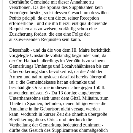
überhäufte Gemeinde mit dieser Annahme zu
verschonen. Da die Sponsa des Supplikanten kein
Vermögen besitzt, so ist dessen Gesuch um deswillen
Petitio pricipii, da er um die zu seiner Reception
erforderliche - und die ihn hierzu erst qualificierende
Requisiten aus zu weisen, vorläufig schon eine
Zusicherung fordert, die erst eine Folge der
auszuweisenden Requisiten sein kann.
Dieserhalb - und da die von dem Hl. Maire berichtlich
vorgelegte Umstände vollständig begründet sind, da
der Ort Haibach allerdings im Verhältnis zu seinem
Gemarkungs Umfange und Localvehältnissen bis zur
Übervölkerung stark bevölkert ist, da die Zahl der
Armen und nahrungslosen daselbst bereits übergroß
ist, (: die Gemeindekasse hat an erkrankte und
beschädigte Ortsarme in diesem Jahre gegen 150 fl.
anwenden müssen :) - Da 13 dortige eingeborene
Unterthanssöhne sich unter dem GhzL Militaire, zum
Theile in Spanien, befinden, denen billigerweise die
Annahme in ihr Geburtsort nicht versagt werden
kann, wodurch in kurzer Zeit die ohnehin übergroße
Bevölkerung dieses Orts - und hierdurch die
Vertheilung der Gemarkung bedeutend zunimmt; -
dürfte das Gesuch des Supplicantens ohnmaßgeblich