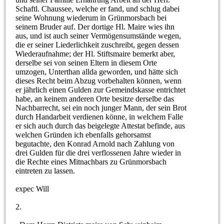
Schaftl. Chaussee, welche er fand, und schlug dabei
seine Wohnung wiederum in Grünmorsbach bei
seinem Bruder auf. Der dortige Hl. Maire wies ihn
aus, und ist auch seiner Vermögensumstände wegen,
die er seiner Liederlichkeit zuschreibt, gegen dessen
Wiederaufnahme; der Hl. Stiftsmaire bemerkt aber,
derselbe sei von seinen Eltern in diesem Orte
umzogen, Unterthan allda geworden, und hätte sich
dieses Recht beim Abzug vorbehalten können, wenn
er jährlich einen Gulden zur Gemeindskasse entrichtet
habe, an keinem anderen Orte besitze derselbe das
Nachbarrecht, sei ein noch junger Mann, der sein Brot
durch Handarbeit verdienen könne, in welchem Falle
er sich auch durch das beigelegte Attestat befinde, aus
welchen Gründen ich ebenfalls gehorsamst
begutachte, den Konrad Arnold nach Zahlung von
drei Gulden für die drei verflossenen Jahre wieder in
die Rechte eines Mitnachbars zu Grünmorsbach
eintreten zu lassen.
expec Will
2.