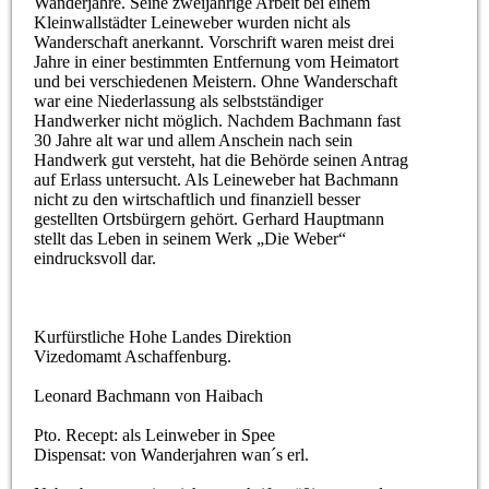
Wanderjahre. Seine zweijährige Arbeit bei einem
Kleinwallstädter Leineweber wurden nicht als
Wanderschaft anerkannt. Vorschrift waren meist drei
Jahre in einer bestimmten Entfernung vom Heimatort
und bei verschiedenen Meistern. Ohne Wanderschaft
war eine Niederlassung als selbstständiger
Handwerker nicht möglich. Nachdem Bachmann fast
30 Jahre alt war und allem Anschein nach sein
Handwerk gut versteht, hat die Behörde seinen Antrag
auf Erlass untersucht. Als Leineweber hat Bachmann
nicht zu den wirtschaftlich und finanziell besser
gestellten Ortsbürgern gehört. Gerhard Hauptmann
stellt das Leben in seinem Werk „Die Weber“
eindrucksvoll dar.
Kurfürstliche Hohe Landes Direktion
Vizedomamt Aschaffenburg.
Leonard Bachmann von Haibach
Pto. Recept: als Leinweber in Spee
Dispensat: von Wanderjahren wan´s erl.