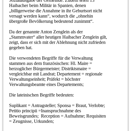
Sozialausgabe der Gemeinde. Zudem seien 13
Haibacher beim Militär in Spanien, denen
„billigerweise die Annahme in ihr Geburtsort nicht
versagt werden kann“, wodurch die „ohnehin
übergroße Bevölkerung bedeutend zunimmt“.
Da der genannte Anton Zenglein als der
„Stammvater“ aller heutigen Haibacher Zenglein gilt,
zeigt, dass er sich mit der Ablehnung nicht zufrieden
gegeben hat.
Die verwendeten Begriffe für die Verwaltung
stammen aus dem französischen: Hl. Maire =
herzoglicher Bürgermeister; Distriktsmaire =
vergleichbar mit Landrat; Departement = regionale
Verwaltungseinheit; Präfekt = höchster
Verwaltungsbeamte eines Departements;
Die lateinischen Begriffe bedeuten:
Suplikant = Antragsteller; Sponsa = Braut, Verlobte;
Petitio principii =Inanspruchnahme des
Beweisgrundes; Reception = Aufnahme; Requisiten
= Zeugnisse, Urkunden;