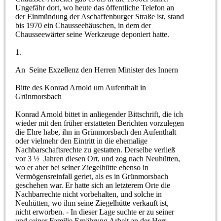
Ungefähr dort, wo heute das öffentliche Telefon an
der Einmündung der Aschaffenburger Straße ist, stand
bis 1970 ein Chausseehäuschen, in dem der
Chausseewärter seine Werkzeuge deponiert hatte.
1.
An Seine Exzellenz den Herren Minister des Innern
Bitte des Konrad Arnold um Aufenthalt in
Grünmorsbach
Konrad Arnold bittet in anliegender Bittschrift, die ich
wieder mit den früher erstatteten Berichten vorzulegen
die Ehre habe, ihn in Grünmorsbach den Aufenthalt
oder vielmehr den Eintritt in die ehemalige
Nachbarschaftsrechte zu gestatten. Derselbe verließ
vor 3 ½ Jahren diesen Ort, und zog nach Neuhütten,
wo er aber bei seiner Ziegelhütte ebenso in
Vermögensreinfall geriet, als es in Grünmorsbach
geschehen war. Er hatte sich an letzterem Orte die
Nachbarrechte nicht vorbehalten, und solche in
Neuhütten, wo ihm seine Ziegelhütte verkauft ist,
nicht erworben. - In dieser Lage suchte er zu seiner
und seiner Familie Ernährung Arbeit an der Herr.