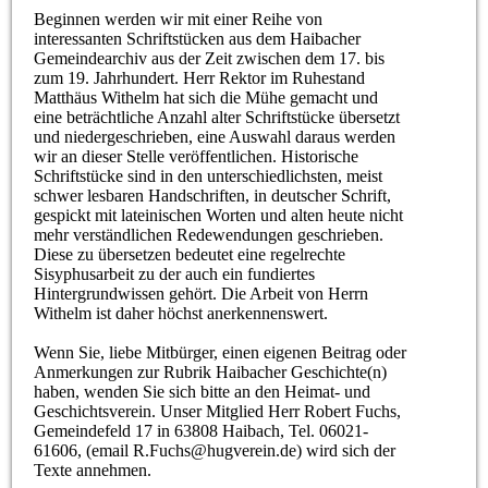
Beginnen werden wir mit einer Reihe von
interessanten Schriftstücken aus dem Haibacher
Gemeindearchiv aus der Zeit zwischen dem 17. bis
zum 19. Jahrhundert. Herr Rektor im Ruhestand
Matthäus Withelm hat sich die Mühe gemacht und
eine beträchtliche Anzahl alter Schriftstücke übersetzt
und niedergeschrieben, eine Auswahl daraus werden
wir an dieser Stelle veröffentlichen. Historische
Schriftstücke sind in den unterschiedlichsten, meist
schwer lesbaren Handschriften, in deutscher Schrift,
gespickt mit lateinischen Worten und alten heute nicht
mehr verständlichen Redewendungen geschrieben.
Diese zu übersetzen bedeutet eine regelrechte
Sisyphusarbeit zu der auch ein fundiertes
Hintergrundwissen gehört. Die Arbeit von Herrn
Withelm ist daher höchst anerkennenswert.
Wenn Sie, liebe Mitbürger, einen eigenen Beitrag oder
Anmerkungen zur Rubrik Haibacher Geschichte(n)
haben, wenden Sie sich bitte an den Heimat- und
Geschichtsverein. Unser Mitglied Herr Robert Fuchs,
Gemeindefeld 17 in 63808 Haibach, Tel. 06021-
61606, (email R.Fuchs@hugverein.de) wird sich der
Texte annehmen.