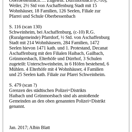
Oberbessenbach…. Zugeteilt: Dürrmorsbach (C-10),
Weiler, 2½ Std von Aschaffenburg Stadt mit 15
Wohnhäuser, 18 Familien, 126 Seelen, Filiale zur
Pfarrei und Schule Oberbessenbach
S. 116 (scan 130)
Schweinheim, bei Aschaffenburg, (c-10) R.G.
(Ruralgemeinde) Pfarrdorf, ½ Std. von Aschaffenburg
Stadt mit 214 Wohnhäusern, 284 Familien, 1472
Seelen hievon 1471 kath. und 1. Protestand, Decanat
Aschaffenburg mit den Filialen Haibach, Gailbach,
Grünmorsbach, Elterhöfe und Dürrhof, 3 Schulen
zugeteilt: Unterschweinheim, in 6 Höfen bestehend, 6
Mühlen. 4 Elterhöfe mit 4 Wohnhäuser, 4 Familien
und 25 Seelen kath. Filiale zur Pfarei Schweinheim.
S. 479 (scan ?)
Grenzen des städtischen Polizei=Distrikts
Haibach und Grünmorsbach sind als anstoßende
Gemeinden an den oben genannten Polizei=Distrikt
genannt.
Jan. 2017; Albin Blatt