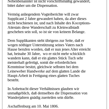
Nebenbenannter ist nicht vorschriftsmäßig gewandert,
bittet daher um die Dispensation.
Vermög anliegendem Vogteiberichte will zwar
Supplicant 2 Jahre gewandert haben, da aber dieses
nicht beschienen ist, und nach Inhalte des Koceptions-
Attestats diese Wanderschaft zu Kleinwallstadt
geschehen sein soll, so ist sie von keinem Belange.
Dem Supplikanten steht übrigens zur Seite, daß er
wegen nöthiger Unterstützung seines Vaters nach
Hause berufen worden, daß er nun jenes Alter erreicht
hat, beinahe 30 Jahre, wo er nicht mehr schicklich
wandern kann, daß er ein glattes Stück Tuch sehr
meisterhaft gefertigt, somit die erforderlichen
Kenntnisse besitzt, gleichwie selbsten bei dem
Leineweber Handwerke auf dem glatten Lande die
Haupt-Arbeit in Fertigung eines glatten Tuches
besteht.
In Anbetracht dieser Verhältnissen glauben wir
unmaßgeblich, daß demselben die Dispensation von
Wanderjahren gnädig zuerteilen sein dürfte.
Aschaffenburg am 10. Mai 1806.