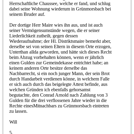
Herrschaftliche Chaussee, welche er fand, und schlug
dabei seine Wohnung wiederum in Grünmorsbach bei
seinem Bruder auf.
Der dortige Herr Maire wies ihn aus, und ist auch
seiner Vermögensumstände wegen, die er seiner
Liederlichkeit zutheilt, gegen dessen
Wiederaufnahme; der Hl. Distriktsmaire bemerkt aber,
derselbe sei von seinen Eltern in diesem Orte erzogen,
Unterthan allda geworden, und hätte sich dieses Recht
beim Abzug vorbehalten können, wenn er jährlich
einen Gulden zur Gemeindekasse entrichtet habe; an
keinem anderen Orte besitze derselbe das
Nachbarrecht, si ein noch junger Mann, der sein Brot
durch Handarbeit verdienen könne, in welchem Falle
er sich auch durch das beigelegte Attest befinde, aus
welchen Gründen ich ebenfalls gehorsamst
begutachte, den Conrad Arnold nach Zahlung von 3
Gulden für die drei verflossenen Jahre wieder in die
Rechte einesMitnachbars zu Grünmorsbach eintreten
zu lassen.
Will
5.