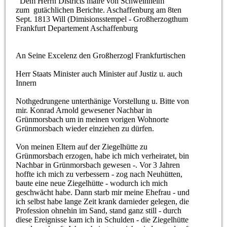
Dem Herrn Districts maire von Schweinheim
zum gutächlichen Berichte. Aschaffenburg am 8ten
Sept. 1813 Will (Dimisionsstempel - Großherzogthum
Frankfurt Departement Aschaffenburg
An Seine Excelenz den Großherzogl Frankfurtischen
Herr Staats Minister auch Minister auf Justiz u. auch
Innern
Nothgedrungene unterthänige Vorstellung u. Bitte von
mir. Konrad Arnold gewesener Nachbar in
Grünmorsbach um in meinen vorigen Wohnorte
Grünmorsbach wieder einziehen zu dürfen.
Von meinen Eltern auf der Ziegelhütte zu
Grünmorsbach erzogen, habe ich mich verheiratet, bin
Nachbar in Grünmorsbach gewesen -. Vor 3 Jahren
hoffte ich mich zu verbessern - zog nach Neuhütten,
baute eine neue Ziegelhütte - wodurch ich mich
geschwächt habe. Dann starb mir meine Ehefrau - und
ich selbst habe lange Zeit krank darnieder gelegen, die
Profession ohnehin im Sand, stand ganz still - durch
diese Ereignisse kam ich in Schulden - die Ziegelhütte