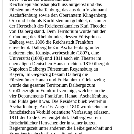
Reichsdeputationshauptschluss aufgelöst und das
Fürstentum Aschaffenburg, das aus dem Viztumamt
Aschaffenburg sowie den Oberämtern Klingenberg,
Orb und Lohr als Kurfürstentum gebildet, das unter
der Herrschaft des Reichserzkanzlers Karl Theodor
von Dalberg stand. Dem Territorium wurde mit der
Gründung des Rheinbundes, dessen Fürtsprimas
Dalberg war, 1806 die Reichsstadt Frankfurt
einverleibt. Dalberg ließ in Aschaffenburg unter
anderem eine Kunstgewerbeschule (1807), eine
Universität (1808) und 1811 auch ein Theater im
ehemaligen Deutschen Haus errichten. 1810 übergab
Napoleon Dalbergs Fürstentum Regensburg an
Bayern, im Gegenzug bekam Dalberg die
Fürstentümer Hanau und Fulda hinzu. Gleichzeitig
wurde das gesamte Territorium Dalbergs zum
Großherzogtum Frankfurt vereinigt, welches in die
vier Departements Frankfurt, Hanau, Aschaffenburg
und Fulda geteilt war. Die Residenz blieb weiterhin
Aschaffenburg. Am 16. August 1810 wurde eine am
französischen Vorbild orientierte Verfassung erlassen,
1811 der Code Civil eingeführt. Dalberg war ein
fortschrittlicher Herrscher, der in seiner kurzen
Regierungszeit unter anderem die Leibeigenschaft und
Frondienste abschaffte, das Schul- und