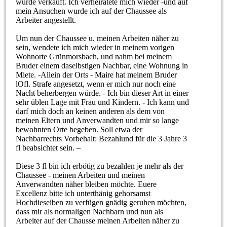
wurde verkauft. Ich verheiratete mich wieder -und auf
mein Ansuchen wurde ich auf der Chaussee als
Arbeiter angestellt.
Um nun der Chaussee u. meinen Arbeiten näher zu
sein, wendete ich mich wieder in meinem vorigen
Wohnorte Grünmorsbach, und nahm bei meinem
Bruder einem daselbstigen Nachbar, eine Wohnung in
Miete. -Allein der Orts - Maire hat meinem Bruder
lOfl. Strafe angesetzt, wenn er mich nur noch eine
Nacht beherbergen würde. - Ich bin dieser Art in einer
sehr üblen Lage mit Frau und Kindern. - Ich kann und
darf mich doch an keinen anderen als dem von
meinen Eltern und Anverwandten und mir so lange
bewohnten Orte begeben. Soll etwa der
Nachbarrechts Vorbehalt: Bezahlund für die 3 Jahre 3
fl beabsichtet sein. –
Diese 3 fl bin ich erbötig zu bezahlen je mehr als der
Chaussee - meinen Arbeiten und meinen
Anverwandten näher bleiben möchte. Euere
Excellenz bitte ich unterthänig gehorsamst
Hochdieseiben zu verfügen gnädig geruhen möchten,
dass mir als normaligen Nachbarn und nun als
Arbeiter auf der Chausse meinen Arbeiten näher zu