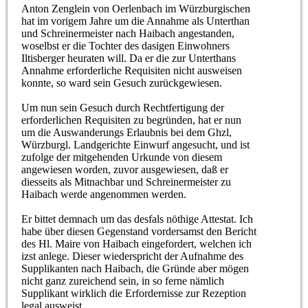
Anton Zenglein von Oerlenbach im Würzburgischen
hat im vorigem Jahre um die Annahme als Unterthan
und Schreinermeister nach Haibach angestanden,
woselbst er die Tochter des dasigen Einwohners
Iltisberger heuraten will. Da er die zur Unterthans
Annahme erforderliche Requisiten nicht ausweisen
konnte, so ward sein Gesuch zurückgewiesen.
Um nun sein Gesuch durch Rechtfertigung der
erforderlichen Requisiten zu begründen, hat er nun
um die Auswanderungs Erlaubnis bei dem Ghzl,
Würzburgl. Landgerichte Einwurf angesucht, und ist
zufolge der mitgehenden Urkunde von diesem
angewiesen worden, zuvor ausgewiesen, daß er
diesseits als Mitnachbar und Schreinermeister zu
Haibach werde angenommen werden.
Er bittet demnach um das desfals nöthige Attestat. Ich
habe über diesen Gegenstand vordersamst den Bericht
des Hl. Maire von Haibach eingefordert, welchen ich
izst anlege. Dieser wiederspricht der Aufnahme des
Supplikanten nach Haibach, die Gründe aber mögen
nicht ganz zureichend sein, in so ferne nämlich
Supplikant wirklich die Erfordernisse zur Rezeption
legal ausweist.