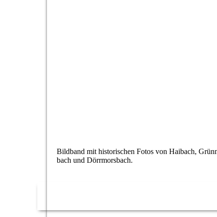
So war`s bei uns 2
Bildband mit historischen Fotos von Haibach, Grün
bach und Dörrmorsbach.