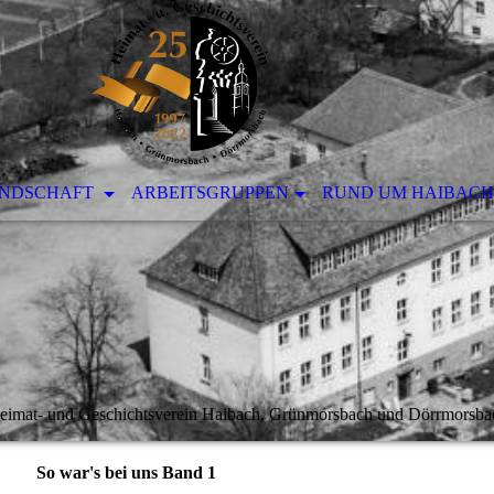
ANDSCHAFT
ARBEITSGRUPPEN
RUND UM HAIBACH
eimat- und Geschichtsverein Haibach, Grünmorsbach und Dörrmorsba
So war's bei uns Band 1