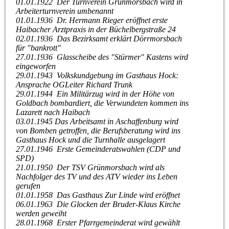
01.01.1922 Der Turnverein Grünmorsbach wird in
Arbeiterturnverein umbenannt
01.01.1936 Dr. Hermann Rieger eröffnet erste
Haibacher Arztpraxis in der Büchelbergstraße 24
02.01.1936 Das Bezirksamt erklärt Dörrmorsbach
für "bankrott"
27.01.1936 Glasscheibe des "Stürmer" Kastens wird
eingeworfen
29.01.1943 Volkskundgebung im Gasthaus Hock:
Ansprache OGLeiter Richard Trunk
29.01.1944 Ein Militärzug wird in der Höhe von
Goldbach bombardiert, die Verwundeten kommen ins
Lazarett nach Haibach
03.01.1945 Das Arbeitsamt in Aschaffenburg wird
von Bomben getroffen, die Berufsberatung wird ins
Gasthaus Hock und die Turnhalle ausgelagert
27.01.1946 Erste Gemeinderatswahlen (CDP und
SPD)
21.01.1950 Der TSV Grünmorsbach wird als
Nachfolger des TV und des ATV wieder ins Leben
gerufen
01.01.1958 Das Gasthaus Zur Linde wird eröffnet
06.01.1963 Die Glocken der Bruder-Klaus Kirche
werden geweiht
28.01.1968 Erster Pfarrgemeinderat wird gewählt