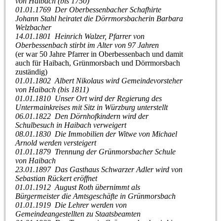
von Haibach (bis 1750)
01.01.1769 Der Oberbessenbacher Schafhirte
Johann Stahl heiratet die Dörrmorsbacherin Barbara
Welzbacher
14.01.1801 Heinrich Walzer, Pfarrer von
Oberbessenbach stirbt im Alter von 97 Jahren
(er war 50 Jahre Pfarrer in Oberbessenbach und damit
auch für Haibach, Grünmorsbach und Dörrmorsbach
zuständig)
01.01.1802 Albert Nikolaus wird Gemeindevorsteher
von Haibach (bis 1811)
01.01.1810 Unser Ort wird der Regierung des
Untermainkreises mit Sitz in Würzburg unterstellt
06.01.1822 Den Dörnhofkindern wird der
Schulbesuch in Haibach verweigert
08.01.1830 Die Immobilien der Witwe von Michael
Arnold werden versteigert
01.01.1879 Trennung der Grünmorsbacher Schule
von Haibach
23.01.1897 Das Gasthaus Schwarzer Adler wird von
Sebastian Rückert eröffnet
01.01.1912 August Roth übernimmt als
Bürgermeister die Amtsgeschäfte in Grünmorsbach
01.01.1919 Die Lehrer werden von
Gemeindeangestellten zu Staatsbeamten