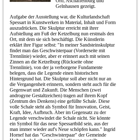
Orb, Aschaffenburg und
Gelnhausen gezeigt.
Aufgabe der Ausstellung war, die Kulturlandschaft
Spessart in Kunstwerken in Material, Inhalt und Form
auszudrücken. Die Skulptur erreicht mit ihrer
Aufstellung am Fuß der Ketzelburg nun erstmals den
Ort, mit dem sie sich beschäftigt. Die Künstlerin
erklärt ihre Figur selbst: "In meiner Sandsteinskulptur
findet man das Geschwisterpaar (Vorderseite mit
Trennlinie) wieder, aber er erinnert auch mit seinen
Zinnen an die Ketzelburg (Rückseite ohne
Trennlinie), von der ja verborgene Fundamente
belegen, dass die Legende einen historischen
Hintergrund hat. Die Skulptur soll aber nicht nur an
die Vergangenheit erinnern, sondern steht auch für die
Gegenwart und Zukunft. Die Menschen (zwei
androgyne Gestaltzeichen) tragen auf ihrem Kopf
(Zentrum des Denkens) eine gefüllte Schale. Diese
volle Schale steht als Symbol für Innovation, Geist,
Kraft, Idee, Aufbruch. Aber im Gegensatz zu der
Legende verschwindet die Schale nicht. Sie könnte
ein Symbol für das neue Spessartbild sein, aus der
man immer wieder auf's Neue schöpfen kann." Ingrid
Hornef hat das "Geschwisterpaar" der Gemeinde