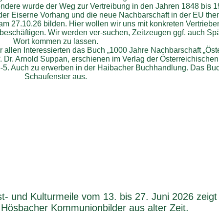
ondere wurde der Weg zur Vertreibung in den Jahren 1848 bis 1
 der Eiserne Vorhang und die neue Nachbarschaft in der EU them
 am 27.10.26 bilden. Hier wollen wir uns mit konkreten Vertrieb
eschäftigen. Wir werden ver-suchen, Zeitzeugen ggf. auch Spä
Wort kommen zu lassen.
llen Interessierten das Buch „1000 Jahre Nachbarschaft „Öste
 Dr. Arnold Suppan, erschienen im Verlag der Österreichische
5. Auch zu erwerben in der Haibacher Buchhandlung. Das Buch
Schaufenster aus.
t- und Kulturmeile vom 13. bis 27. Juni 2026 zeigt
 Hösbacher Kommunionbilder aus alter Zeit.