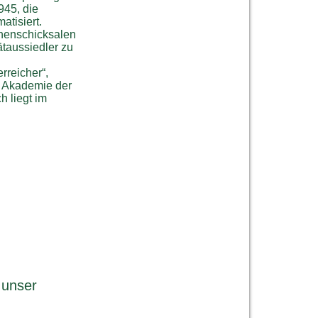
945, die
atisiert.
enenschicksalen
taussiedler zu
rreicher“,
n Akademie der
 liegt im
 unser