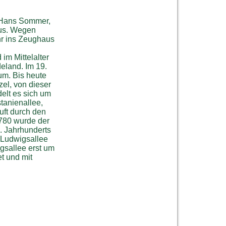
s Hans Sommer,
aus. Wegen
Uhr ins Zeughaus
im Mittelalter
eland. Im 19.
um. Bis heute
el, von dieser
delt es sich um
tanienallee,
uft durch den
1780 wurde der
. Jahrhunderts
 Ludwigsallee
igsallee erst um
t und mit