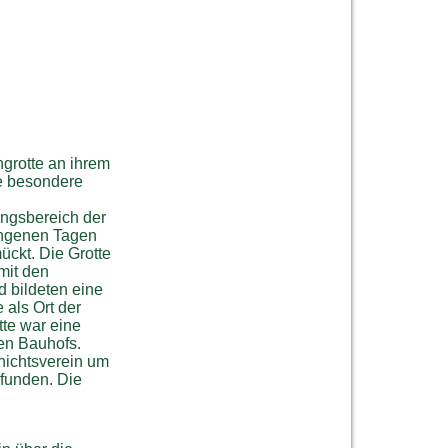
ngrotte an ihrem
ne besondere
angsbereich der
gangenen Tagen
ückt. Die Grotte
mit den
 bildeten eine
 als Ort der
tte war eine
en Bauhofs.
hichtsverein um
funden. Die