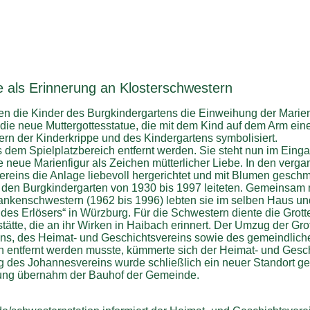
e als Erinnerung an Klosterschwestern
rten die Kinder des Burgkindergartens die Einweihung der Marie
 die neue Muttergottesstatue, die mit dem Kind auf dem Arm ei
rn der Kinderkrippe und des Kindergartens symbolisiert.
 dem Spielplatzbereich entfernt werden. Sie steht nun im Eing
ie neue Marienfigur als Zeichen mütterlicher Liebe. In den ver
ereins die Anlage liebevoll hergerichtet und mit Blumen geschm
ie den Burgkindergarten von 1930 bis 1997 leiteten. Gemeinsam 
nkenschwestern (1962 bis 1996) lebten sie im selben Haus und
es Erlösers“ in Würzburg. Für die Schwestern diente die Grotte
ätte, die an ihr Wirken in Haibach erinnert. Der Umzug der Gro
ns, des Heimat- und Geschichtsvereins sowie des gemeindlich
h entfernt werden musste, kümmerte sich der Heimat- und Gesc
g des Johannesvereins wurde schließlich ein neuer Standort ge
ng übernahm der Bauhof der Gemeinde.