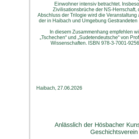
Einwohner intensiv betrachtet. Insbes
Zivilisationsbrüche der NS-Herrschaft,
Abschluss der Trilogie wird die Veranstaltung
der in Haibach und Umgebung Gestrandeten b
In diesem Zusammenhang empfehlen wir a
„Tschechen“ und „Sudetendeutsche“ von Prof.
Wissenschaften. ISBN 978-3-7001-9256-
Gedenkstein Waltersdorf Oberlausitz dt Seite
Haibach, 27.06.2026
Anlässlich der Hösbacher Kuns
Geschichtsverein