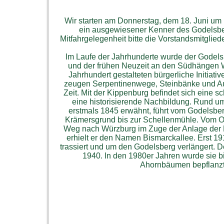
Wir starten am Donnerstag, dem 18. Juni um
ein ausgewiesener Kenner des Godelsbe
Mitfahrgelegenheit bitte die Vorstandsmitglie
Im Laufe der Jahrhunderte wurde der Godelsb
und der frühen Neuzeit an den Südhängen W
Jahrhundert gestalteten bürgerliche Initia
zeugen Serpentinenwege, Steinbänke und Aus
Zeit. Mit der Kippenburg befindet sich eine sc
eine historisierende Nachbildung. Rund um
erstmals 1845 erwähnt, führt vom Godelsber
Krämersgrund bis zur Schellenmühle. Vom Ost
Weg nach Würzburg im Zuge der Anlage der Fa
erhielt er den Namen Bismarckallee. Erst 1
trassiert und um den Godelsberg verlängert. De
1940. In den 1980er Jahren wurde sie b
Ahornbäumen bepflanzt. 
Kippenburg z