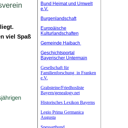
sverein
Bund Heimat und Umwelt
e.V.
Burgenlandschaft
iegt.
Europäische
Kulturlandschaften
n viel Spaß
Gemeinde Haibach
Geschichtsportal
Bayerischer Untermain
Gesellschaft für
Familienforschung in Franken
e.V.
Grabsteine/Friedhosliste
Bayern/genealogy.net
jährigen
Historisches Lexikon Bayerns
Legio Prima Germanica
Augusta
Spessartbund