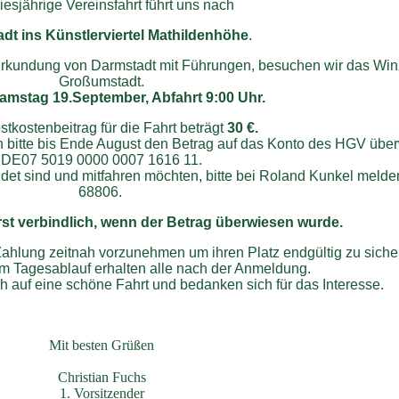
iesjährige Vereinsfahrt führt uns nach
dt ins Künstlerviertel Mathildenhöhe
.
rkundung von Darmstadt mit Führungen, besuchen wir das Winz
Großumstadt.
amstag 19.September, Abfahrt 9:00 Uhr.
stkostenbeitrag für die Fahrt beträgt
30 €.
 bitte bis Ende August den Betrag auf das Konto des HGV übe
DE07 5019 0000 0007 1616 11.
ldet sind und mitfahren möchten, bitte bei Roland Kunkel melden
68806.
rst verbindlich, wenn der Betrag überwiesen wurde.
ahlung zeitnah vorzunehmen um ihren Platz endgültig zu sichern
m Tagesablauf erhalten alle nach der Anmeldung.
h auf eine schöne Fahrt und bedanken sich für das Interesse.
Mit besten Grüßen
Christian Fuchs
1. Vorsitzender