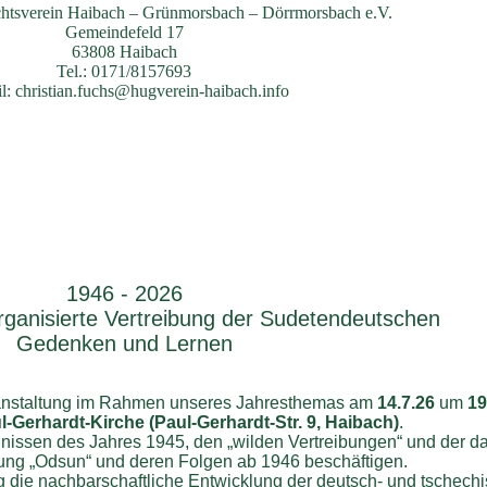
htsverein Haibach – Grünmorsbach – Dörrmorsbach e.V.
Gemeindefeld 17
63808 Haibach
Tel.: 0171/8157693
l: christian.fuchs@hugverein-haibach.info
1946 - 2026
rganisierte Vertreibung der Sudetendeutschen
Gedenken und Lernen
ranstaltung im Rahmen unseres Jahresthemas am
14.7.26
um
19
-Gerhardt-Kirche (Paul-Gerhardt-Str. 9, Haibach)
.
ignissen des Jahres 1945, den „wilden Vertreibungen“ und der d
ibung „Odsun“ und deren Folgen ab 1946 beschäftigen.
ung die nachbarschaftliche Entwicklung der deutsch- und tschec