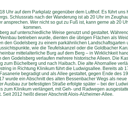
 18 Uhr auf dem Parkplatz gegenüber dem Lufthof. Es führt un
rgs. Schlussrats nach der Wanderung ist ab 20 Uhr im Zeugh
der ansprechen. Wer nicht so gut zu Fuß ist, kann gerne ab 20 
kommen.
erg auf unterschiedliche Weise genutzt und gestaltet. Während 
einbau betrieben wurde, dienten die übrigen Flächen als Weid
tiven den Godelsberg zu einem parkähnlichen Landschaftsgarten 
sichtspunkte, wie die Teufelskanzel oder die Goldbacher Kanz
heinbar mittelalterliche Burg auf dem Berg – in Wirklichkeit han
 den Godelsberg verlaufen mehrere historische Alleen. Die Kas
g zum Büchelberg und nach Haibach. Die alte Ahornallee verlä
ring in Richtung Klinikum führt die Ludwigsallee. Bereits ab 
sanerie begradigt und als Allee gestaltet, gegen Ende des 19
917 wurde ein Abschnitt des alten Bessenbacher Wegs als neue
r Ausbau zur befestigten Straße erfolgte später – bei der Ludw
is zum Klinikum verlängert, mit Geh- und Radwegen ausgestatte
Seit 2012 heißt dieser Abschnitt Alois-Alzheimer-Allee.